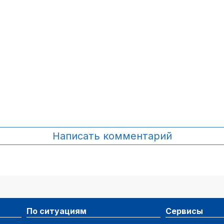
67.4
921 892
48.5
1 145 400
67.5
912 000
65.3
855 311
76.3
1 103 809
45.5
1 112 896
Написать комментарий
71.5
1 069 312
69
945 860
50.4
906 400
По ситуациям
Сервисы
53.5
900 000