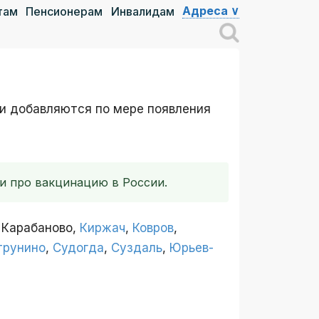
Адреса ∨
там
Пенсионерам
Инвалидам
 и добавляются по мере появления
и про вакцинацию в России.
, Карабаново,
Киржач
,
Ковров
,
трунино
,
Судогда
,
Суздаль
,
Юрьев-