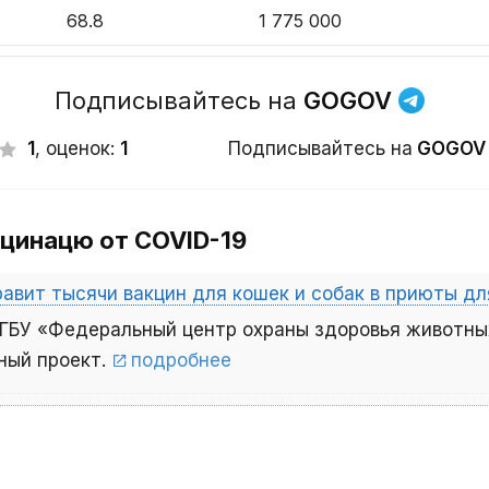
68.8
1 775 000
76.1
1 800 000
Подписывайтесь на
GOGOV
76.3
1 638 337
1
, оценок:
1
Подписывайтесь на
GOGOV
64.7
1 334 213
кцинацю от COVID-19
56.9
1 743 718
55.8
1 738 000
авит тысячи вакцин для кошек и собак в приюты д
ГБУ «Федеральный центр охраны здоровья животны
74.6
1 585 000
ный проект.
подробнее
69.7
1 321 560
61.1
1 340 000
48.6
1 332 527