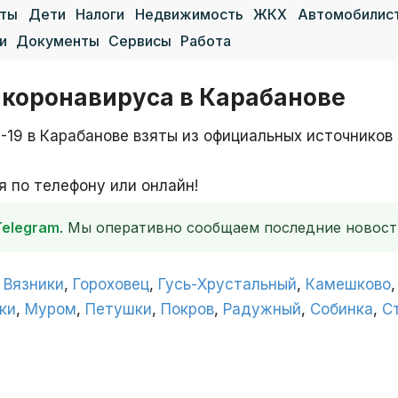
аты
Дети
Налоги
Недвижимость
ЖКХ
Автомобилис
и
Документы
Сервисы
Работа
 коронавируса в Карабанове
-19 в Карабанове взяты из официальных источников
 по телефону или онлайн!
Telegram
. Мы оперативно сообщаем последние новост
,
Вязники
,
Гороховец
,
Гусь-Хрустальный
,
Камешково
ки
,
Муром
,
Петушки
,
Покров
,
Радужный
,
Собинка
,
С