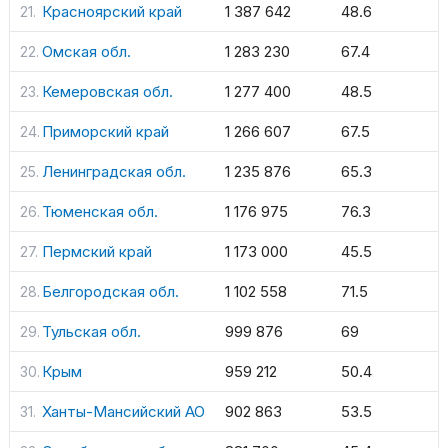
Красноярский край
1 387 642
48.6
Омская обл.
1 283 230
67.4
Кемеровская обл.
1 277 400
48.5
Приморский край
1 266 607
67.5
Ленинградская обл.
1 235 876
65.3
Тюменская обл.
1 176 975
76.3
Пермский край
1 173 000
45.5
Белгородская обл.
1 102 558
71.5
Тульская обл.
999 876
69
Крым
959 212
50.4
Ханты-Мансийский АО
902 863
53.5