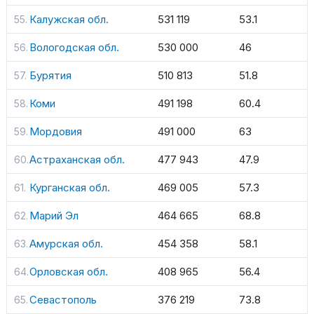
Калужская обл.
531 119
53.1
Вологодская обл.
530 000
46
Бурятия
510 813
51.8
Коми
491 198
60.4
Мордовия
491 000
63
Астраханская обл.
477 943
47.9
Курганская обл.
469 005
57.3
Марий Эл
464 665
68.8
Амурская обл.
454 358
58.1
Орловская обл.
408 965
56.4
Севастополь
376 219
73.8