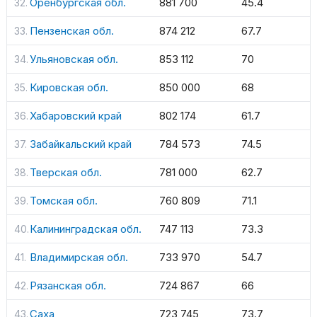
Оренбургская обл.
881 700
45.4
Пензенская обл.
874 212
67.7
Ульяновская обл.
853 112
70
Кировская обл.
850 000
68
Хабаровский край
802 174
61.7
Забайкальский край
784 573
74.5
Тверская обл.
781 000
62.7
Томская обл.
760 809
71.1
Калининградская обл.
747 113
73.3
Владимирская обл.
733 970
54.7
Рязанская обл.
724 867
66
Саха
723 745
73.7