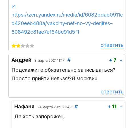
https://zen.yandex.ru/media/id/6082bdab0911c
d420eeb488a/vakciny-net-no-vy-derjites–
608492c81ae7ef64be91d5f1
ответить
Андрей
#
+
7
-
8 марта 2021 11:17
Подскажите обязательно записываться?
Просто прийти нельзя!?Я москвич!
ответить
Нафаня
#
+
11
-
24 марта 2021 22:49
Да хоть запорожец.