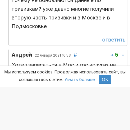
почему не обновляются данные по
прививкам? уже давно многие получили
вторую часть прививки и в Москве и в
Подмосковье
ответить
Андрей
#
+
5
-
22 января 2021 16:53
Хотел записаться в Мос и гос услугах на
Мы используем cookies. Продолжая использовать сайт, вы
вакцинацию, для выбора всего один пункт
соглашаетесь с этим.
Узнать больше
OK
на сайте и то далеко, а в интернете полно
пунктов и рядом с домом есть, что за
фигня? )))
ответить
Софья
#
+
-2
-
22 января 2021 20:20