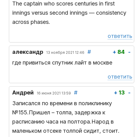
The captain who scores centuries in first
innings versus second innings — consistency
across phases.
ответить
александр
#
+
84
-
13 ноября 2021 12:46
где привиться спутник лайт в москве
ответить
Андрей
#
+
13
-
16 июня 2021 13:59
Записался по времени в поликлинику
№155.Пришел – толпа, задержка к
расписанию часа на полтора.Народ в
маленьком отсеке толпой сидит, стоит.