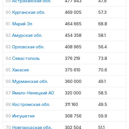
Астраханская обл.
477 943
47.9
Курганская обл.
469 005
57.3
Марий Эл
464 665
68.8
Амурская обл.
454 358
58.1
Орловская обл.
408 965
56.4
Севастополь
376 219
73.8
Хакасия
375 610
70.6
Мурманская обл.
360 000
49.1
Ямало-Ненецкий АО
320 000
58.5
Костромская обл.
311 160
49.5
Ингушетия
308 756
59.9
Новгородская обл.
302 504
51.1