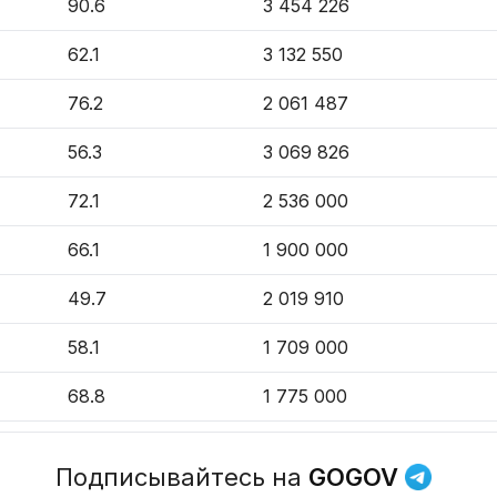
90.6
3 454 226
62.1
3 132 550
76.2
2 061 487
56.3
3 069 826
72.1
2 536 000
66.1
1 900 000
49.7
2 019 910
58.1
1 709 000
68.8
1 775 000
76.1
1 800 000
Подписывайтесь на
GOGOV
76.3
1 638 337