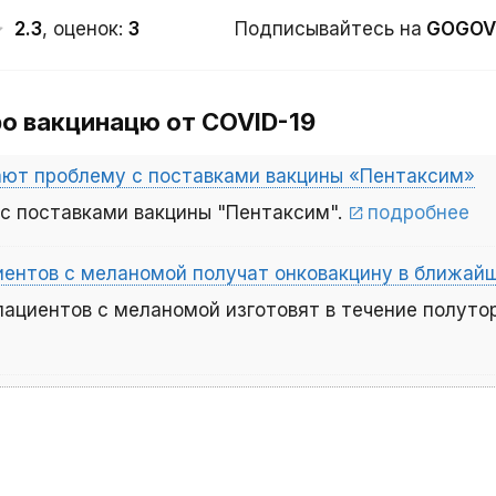
2.3
, оценок:
3
Подписывайтесь на
GOGOV
64.7
1 334 213
ро вакцинацю от COVID-19
56.9
1 743 718
55.8
1 738 000
ают проблему с поставками вакцины «Пентаксим»
 с поставками вакцины "Пентаксим".
подробнее
74.6
1 585 000
69.7
1 321 560
циентов с меланомой получат онковакцину в ближа
пациентов с меланомой изготовят в течение полуто
61.1
1 340 000
48.6
1 332 527
67.4
921 892
48.5
1 145 400