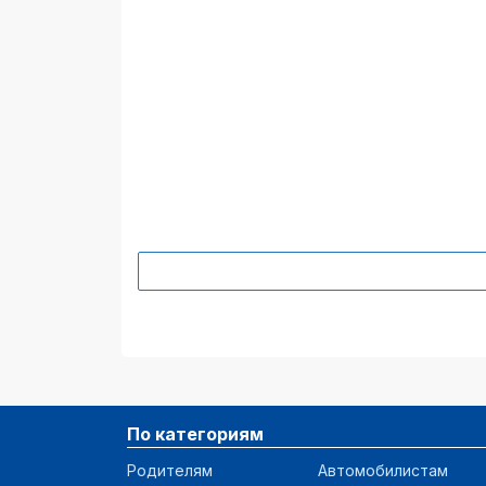
Приморский край
1 266 607
Ленинградская обл.
1 235 876
Тюменская обл.
1 176 975
Пермский край
1 173 000
Белгородская обл.
1 102 558
Тульская обл.
999 876
Крым
959 212
Ханты-Мансийский
902 863
АО
Оренбургская обл.
881 700
По категориям
Пензенская обл.
874 212
Родителям
Автомобилистам