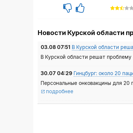
Ставропольский
1 807 860
край
Новости Курской области п
Дагестан
1 783 514
Самарская обл.
1 761 000
03.08 07:51
В Курской области реш
В Курской области решат проблему
Воронежская обл.
1 720 000
Алтайский край
1 600 000
30.07 04:29
Гинцбург: около 20 па
Персональные онковакцины для 20 
Иркутская обл.
1 450 000
подробнее
Красноярский край
1 387 642
Омская обл.
1 283 230
Кемеровская обл.
1 277 400