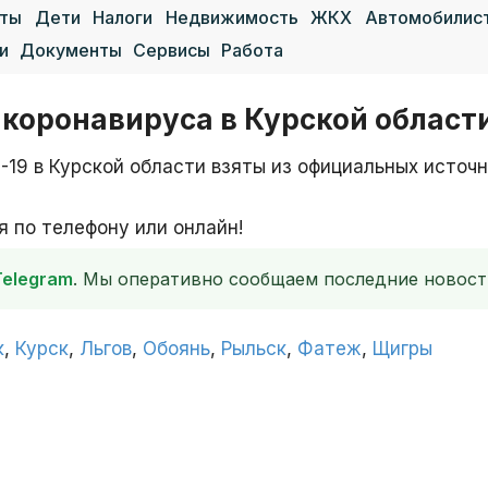
аты
Дети
Налоги
Недвижимость
ЖКХ
Автомобилис
и
Документы
Сервисы
Работа
коронавируса в Курской област
-19 в Курской области взяты из официальных источ
 по телефону или онлайн!
Telegram
. Мы оперативно сообщаем последние новост
к
,
Курск
,
Льгов
,
Обоянь
,
Рыльск
,
Фатеж
,
Щигры