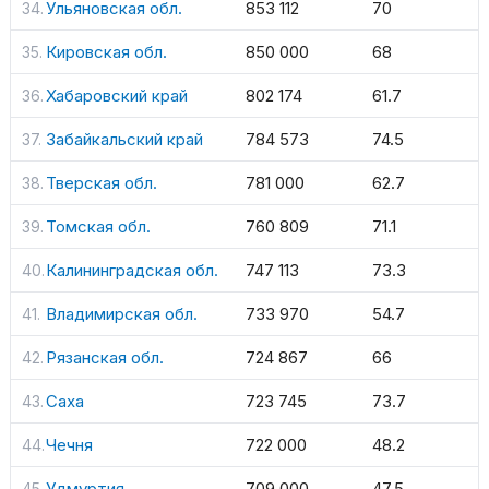
Ульяновская обл.
853 112
70
Кировская обл.
850 000
68
Хабаровский край
802 174
61.7
Забайкальский край
784 573
74.5
Тверская обл.
781 000
62.7
Томская обл.
760 809
71.1
Калининградская обл.
747 113
73.3
Владимирская обл.
733 970
54.7
Рязанская обл.
724 867
66
Саха
723 745
73.7
Чечня
722 000
48.2
Удмуртия
709 000
47.5