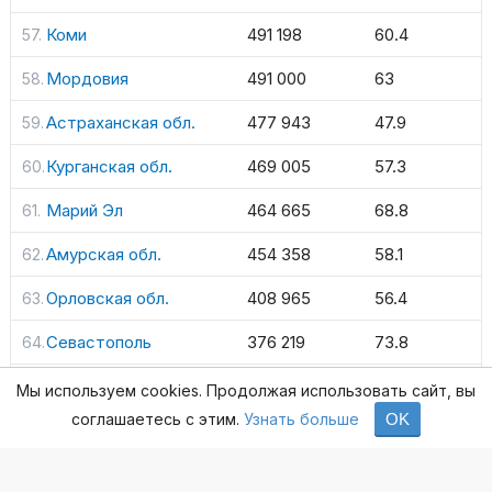
Коми
491 198
60.4
Мордовия
491 000
63
Астраханская обл.
477 943
47.9
Курганская обл.
469 005
57.3
Марий Эл
464 665
68.8
Амурская обл.
454 358
58.1
Орловская обл.
408 965
56.4
Севастополь
376 219
73.8
Хакасия
375 610
70.6
Мы используем cookies. Продолжая использовать сайт, вы
соглашаетесь с этим.
Узнать больше
OK
Мурманская обл.
360 000
49.1
Ямало-Ненецкий АО
320 000
58.5