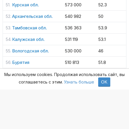
Курская обл.
573 000
52.3
Архангельская обл.
540 982
50
Тамбовская обл.
536 363
53.9
Калужская обл.
531 119
53.1
Вологодская обл.
530 000
46
Бурятия
510 813
51.8
Коми
491 198
60.4
Мы используем cookies. Продолжая использовать сайт, вы
соглашаетесь с этим.
Узнать больше
OK
Мордовия
491 000
63
Астраханская обл.
477 943
47.9
Курганская обл.
469 005
57.3
Марий Эл
464 665
68.8