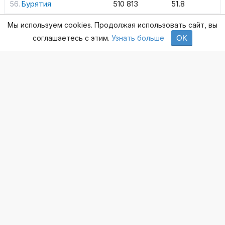
Бурятия
510 813
51.8
Коми
491 198
60.4
Мы используем cookies. Продолжая использовать сайт, вы
соглашаетесь с этим.
Узнать больше
OK
Мордовия
491 000
63
Астраханская обл.
477 943
47.9
Курганская обл.
469 005
57.3
Марий Эл
464 665
68.8
Амурская обл.
454 358
58.1
Орловская обл.
408 965
56.4
Севастополь
376 219
73.8
Хакасия
375 610
70.6
Мурманская обл.
360 000
49.1
Ямало-Ненецкий АО
320 000
58.5