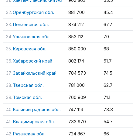
Ханты-Мансийский АО
902 863
53.5
Оренбургская обл.
881 700
45.4
Пензенская обл.
874 212
67.7
Ульяновская обл.
853 112
70
Кировская обл.
850 000
68
Хабаровский край
802 174
61.7
Забайкальский край
784 573
74.5
Тверская обл.
781 000
62.7
Томская обл.
760 809
71.1
Калининградская обл.
747 113
73.3
Владимирская обл.
733 970
54.7
Рязанская обл.
724 867
66