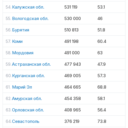
Калужская обл.
531 119
53.1
Вологодская обл.
530 000
46
Бурятия
510 813
51.8
Коми
491 198
60.4
Мордовия
491 000
63
Астраханская обл.
477 943
47.9
Курганская обл.
469 005
57.3
Марий Эл
464 665
68.8
Амурская обл.
454 358
58.1
Орловская обл.
408 965
56.4
Севастополь
376 219
73.8