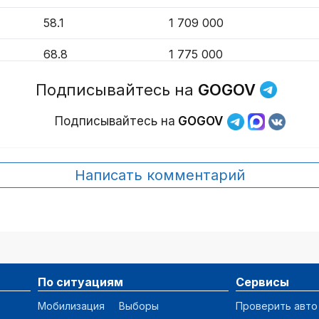
58.1
1 709 000
68.8
1 775 000
76.1
1 800 000
Подписывайтесь на
GOGOV
76.3
1 638 337
Подписывайтесь на
GOGOV
64.7
1 334 213
Написать комментарий
56.9
1 743 718
55.8
1 738 000
74.6
1 585 000
По ситуациям
Сервисы
69.7
1 321 560
Мобилизация
Выборы
Проверить авто