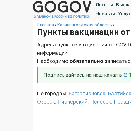
Льготы
Выпл
Новости
Услуг
Главная
/
Калининградская область
/
Пункты вакцинации от
Адреса пунктов вакцинации от COVID
информации.
Необходимо
обязательно
записаться
Подписывайтесь на наш канал в
По городам:
Багратионовск
,
Балтийс
Озерск
,
Пионерский
,
Полесск
,
Правд