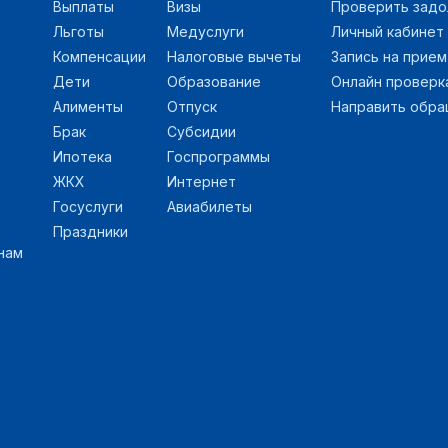
61.1
1 340 000
Выплаты
Визы
Проверить зад
Льготы
Медуслуги
Личный кабинет
48.6
1 332 527
Компенсации
Налоговые вычеты
Запись на прием
Дети
Образование
Онлайн проверк
67.4
921 892
Алименты
Отпуск
Направить обр
Брак
Субсидии
48.5
1 145 400
Ипотека
Госпрограммы
67.5
912 000
ЖКХ
Интернет
Госуслуги
Авиабилеты
65.3
855 311
Праздники
нам
76.3
1 103 809
45.5
1 112 896
71.5
1 069 312
69
945 860
50.4
906 400