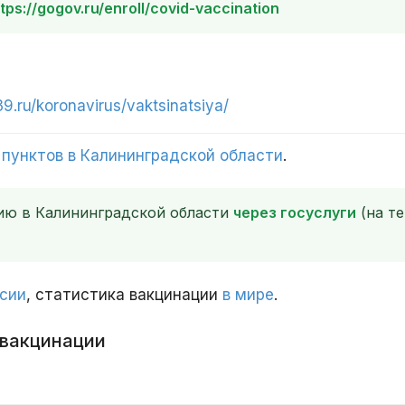
tps://gogov.ru/enroll/covid-vaccination
39.ru/koronavirus/vaktsinatsiya/
 пунктов в Калининградской области
.
ию в Калининградской области
через госуслуги
(на т
ссии
, статистика вакцинации
в мире
.
 вакцинации