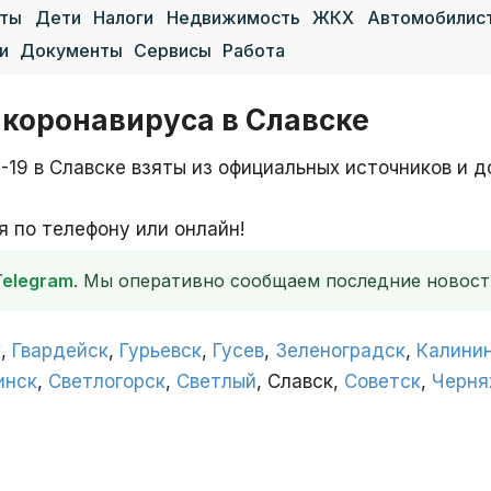
аты
Дети
Налоги
Недвижимость
ЖКХ
Автомобилис
и
Документы
Сервисы
Работа
 коронавируса в Славске
-19 в Славске взяты из официальных источников и 
 по телефону или онлайн!
Telegram
. Мы оперативно сообщаем последние новост
к
,
Гвардейск
,
Гурьевск
,
Гусев
,
Зеленоградск
,
Калини
инск
,
Светлогорск
,
Светлый
, Славск,
Советск
,
Черня