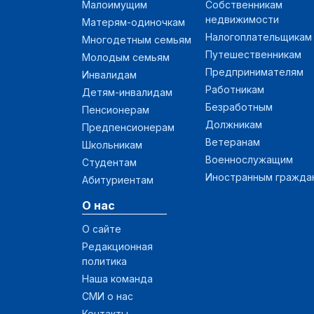
Иркутская обл.
1 450 000
Малоимущим
Собственникам
недвижимости
Матерям-одиночкам
Красноярский край
1 387 642
Налогоплательщикам
Многодетным семьям
Путешественникам
Молодым семьям
Омская обл.
1 283 230
Предпринимателям
Инвалидам
Работникам
Детям-инвалидам
Кемеровская обл.
1 277 400
Безработным
Пенсионерам
Должникам
Приморский край
1 266 607
Предпенсионерам
Ветеранам
Школьникам
Ленинградская обл.
1 235 876
Военнослужащим
Студентам
Иностранным гражда
Абитуриентам
Тюменская обл.
1 176 975
О нас
Пермский край
1 173 000
О сайте
Редакционная
Белгородская обл.
1 102 558
политика
Наша команда
Тульская обл.
999 876
СМИ о нас
Крым
959 212
Контакты