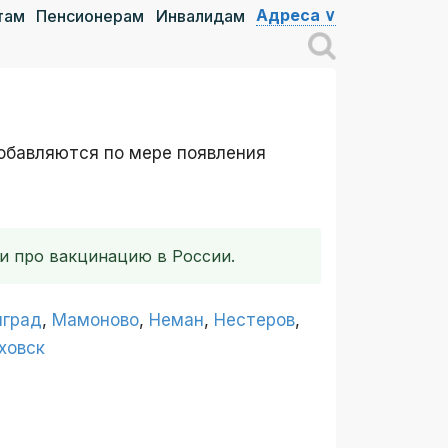
Адреса ∨
там
Пенсионерам
Инвалидам
добавляются по мере появления
и про вакцинацию в России.
нград
,
Мамоново
,
Неман
,
Нестеров
,
ховск