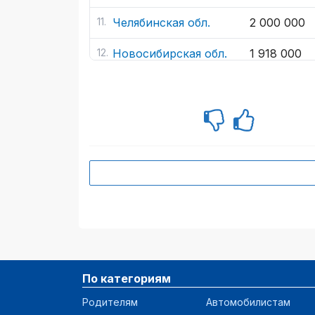
Челябинская обл.
2 000 000
Новосибирская обл.
1 918 000
Волгоградская обл.
1 883 000
Саратовская обл.
1 827 678
Ставропольский
1 807 860
край
Дагестан
1 783 514
Самарская обл.
1 761 000
Воронежская обл.
1 720 000
По категориям
Алтайский край
1 600 000
Родителям
Автомобилистам